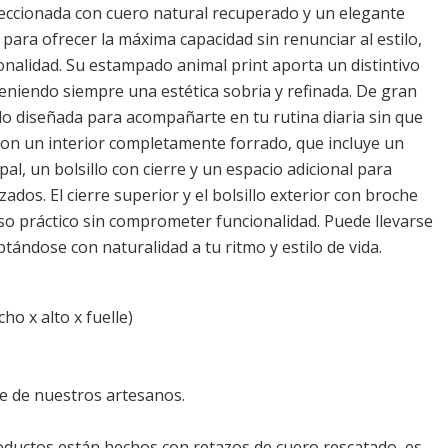
feccionada con cuero natural recuperado y un elegante
para ofrecer la máxima capacidad sin renunciar al estilo,
onalidad. Su estampado animal print aporta un distintivo
iendo siempre una estética sobria y refinada. De gran
ido diseñada para acompañarte en tu rutina diaria sin que
on un interior completamente forrado, que incluye un
l, un bolsillo con cierre y un espacio adicional para
dos. El cierre superior y el bolsillo exterior con broche
o práctico sin comprometer funcionalidad. Puede llevarse
ándose con naturalidad a tu ritmo y estilo de vida.
ho x alto x fuelle)
 de nuestros artesanos.
ductos están hechos con retazos de cuero rescatado, es