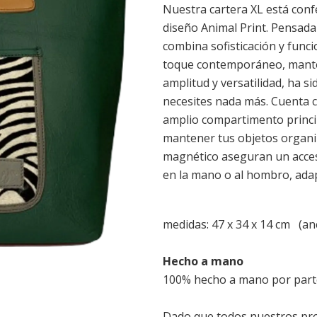
Nuestra cartera XL está con
diseño Animal Print. Pensada 
combina sofisticación y funci
toque contemporáneo, manten
amplitud y versatilidad, ha s
necesites nada más. Cuenta c
amplio compartimento principa
mantener tus objetos organiza
magnético aseguran un acces
en la mano o al hombro, adapt
medidas: 47 x 34 x 14 cm (anc
Hecho a mano
100% hecho a mano por parte
Dado que todos nuestros pro